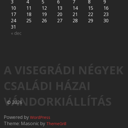
3
4
5
6
7
8
9
10
11
12
13
14
15
16
17
18
19
20
21
22
23
24
25
26
27
28
29
30
31
« dec
A VISEGRÁDI NÉGYEK
CSALÁDI HÁZAI
VÁNDORKIÁLLÍTÁS
© 2026
Powered by
WordPress
Theme: Masonic by
ThemeGrill