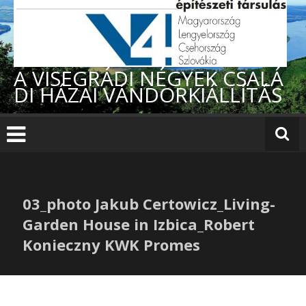
Skip
to
content
A VISEGRÁDI NÉGYEK CSALÁ
DI HÁZAI VÁNDORKIÁLLÍTÁS
03_photo Jakub Certowicz_Living-
Garden House in Izbica_Robert
Konieczny KWK Promes