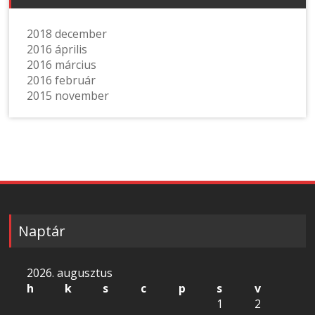
2018 december
2016 április
2016 március
2016 február
2015 november
Naptár
2026. augusztus
h
k
s
c
p
s
v
1
2