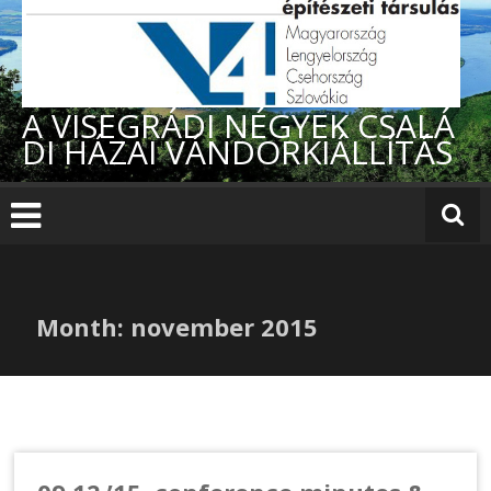
Skip
to
content
A VISEGRÁDI NÉGYEK CSALÁ
DI HÁZAI VÁNDORKIÁLLÍTÁS
Month:
november 2015