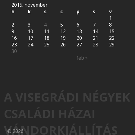
2015. november
h
k
s
c
p
s
v
1
2
3
4
5
6
7
8
9
10
11
12
13
14
15
16
17
18
19
20
21
22
23
24
25
26
27
28
29
30
feb »
A VISEGRÁDI NÉGYEK
CSALÁDI HÁZAI
VÁNDORKIÁLLÍTÁS
© 2026